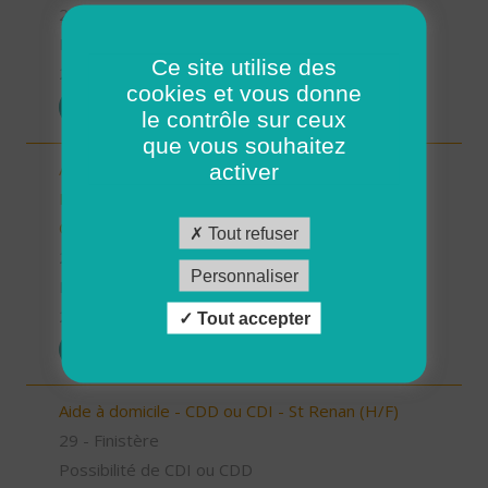
29 - Finistère
Possibilité de CDI ou CDD
Ce site utilise des
26/12/2025
cookies et vous donne
POSTULER
le contrôle sur ceux
que vous souhaitez
Auxiliaire de vie/aide à domicile - Locmaria-
activer
Plouzané /Plougonvelin/Le Conquet/Trébabu -
CDD ou CDI (H/F)
Tout refuser
29 - Finistère
Personnaliser
Possibilité de CDI ou CDD
26/12/2025
Tout accepter
POSTULER
Aide à domicile - CDD ou CDI - St Renan (H/F)
29 - Finistère
Possibilité de CDI ou CDD