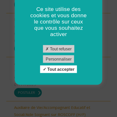
POSTULER
Ce site utilise des
cookies et vous donne
Responsable du développement (H/F)
le contrôle sur ceux
46 - Lot
que vous souhaitez
CDI
activer
07/11/2025
POSTULER
Tout refuser
Personnaliser
Aide à domicile Limogne (H/F)
Tout accepter
46 - Lot
CDI
07/11/2025
POSTULER
Auxiliaire de Vie/Accompagnant Educatif et
Social/Aide Soignant sur ROSCOFF (H/F)