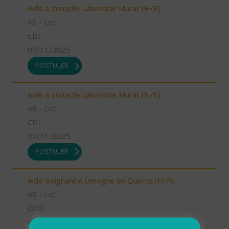
Aide à domicile Labastide Murat (H/F)
46 - Lot
CDI
07/11/2025
POSTULER
Aide à domicile Labastide Murat (H/F)
46 - Lot
CDI
07/11/2025
POSTULER
Aide-soignant.e Limogne en Quercy (H/F)
46 - Lot
CDD
07/11/2025