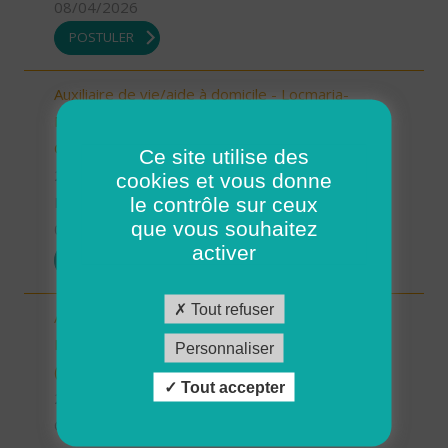
08/04/2026
POSTULER
Auxiliaire de vie/aide à domicile - Locmaria-
Plouzané /Plougonvelin/Le Conquet/Trébabu -
CDD ou CDI (H/F)
Ce site utilise des
29 - Finistère
cookies et vous donne
le contrôle sur ceux
Possibilité de CDI ou CDD
que vous souhaitez
03/04/2026
activer
POSTULER
Tout refuser
Aide à domicile - CDD été -
Plourin/Brélès/Lanildut/Porspoder/Landunvez
Personnaliser
(H/F)
Tout accepter
29 - Finistère
CDD