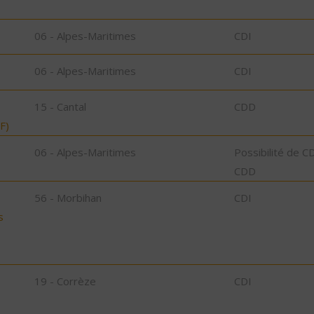
06 - Alpes-Maritimes
CDI
06 - Alpes-Maritimes
CDI
15 - Cantal
CDD
F)
06 - Alpes-Maritimes
Possibilité de C
CDD
56 - Morbihan
CDI
s
19 - Corrèze
CDI