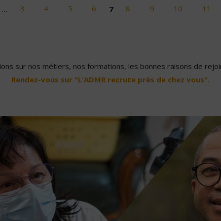
…
3
4
5
6
7
8
9
10
11
ons sur nos métiers, nos formations, les bonnes raisons de rejoin
Rendez-vous sur "L'ADMR recrute près de chez vous".