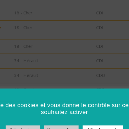
18 - Cher
CDI
e
18 - Cher
CDI
18 - Cher
CDI
34 - Hérault
CDI
34 - Hérault
CDD
19 - Corrèze
CDD
s
41 - Loir-et-Cher
CDI
ise des cookies et vous donne le contrôle sur 
souhaitez activer
41 - Loir-et-Cher
CDD