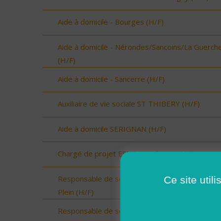
Aide à domicile - Bourges (H/F)
Aide à domicile - Nérondes/Sancoins/La Guerch
(H/F)
Aide à domicile - Sancerre (H/F)
Auxiliaire de vie sociale ST THIBERY (H/F)
Aide à domicile SERIGNAN (H/F)
Chargé de projet ESMS Numérique (H/F)
Responsable de secteur sur Onzain - CDI Temp
Ce site util
Plein (H/F)
Responsable de secteur sur Noyers sur Cher -