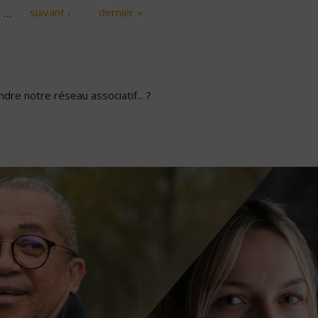
…
suivant ›
dernier »
dre notre réseau associatif... ?