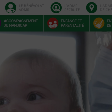
LE BÉNÉVOLAT
L'ADMR
L'ADM
ADMR
RECRUTE
DE CH
ACCOMPAGNEMENT
ENFANCE ET
EN
DU HANDICAP
PARENTALITÉ
DE