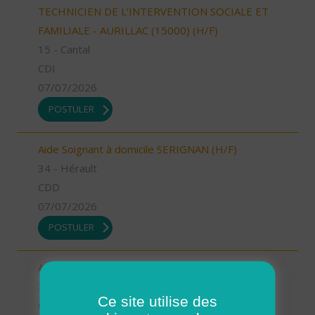
TECHNICIEN DE L'INTERVENTION SOCIALE ET
FAMILIALE - AURILLAC (15000) (H/F)
15 - Cantal
CDI
07/07/2026
POSTULER
Aide Soignant à domicile SERIGNAN (H/F)
34 - Hérault
CDD
07/07/2026
POSTULER
Aide Soignant à domicile SERIGNAN (H/F)
34 - Hérault
Ce site utilise des
CDI