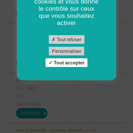
cookies et vous donne
07/07/2026
le contrôle sur ceux
POSTULER
que vous souhaitez
activer
Aide à domicile - secteur Miélan (H/F)
32 - Gers
Tout refuser
CDI
Personnaliser
06/07/2026
Tout accepter
POSTULER
Auxiliaire de vie - secteur Miélan (H/F)
32 - Gers
CDI
06/07/2026
POSTULER
Aide à domicile - secteur Mirande (H/F)