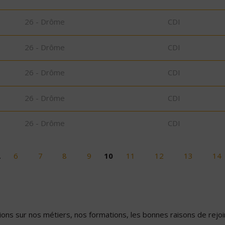
26 - Drôme
CDI
26 - Drôme
CDI
26 - Drôme
CDI
26 - Drôme
CDI
26 - Drôme
CDI
…
6
7
8
9
10
11
12
13
14
ons sur nos métiers, nos formations, les bonnes raisons de rejoin