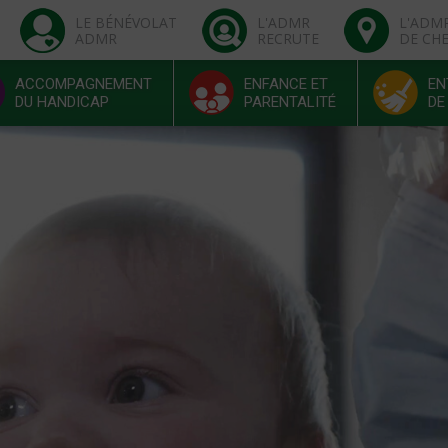
LE BÉNÉVOLAT
L'ADMR
L'ADM
ADMR
RECRUTE
DE CH
ACCOMPAGNEMENT
ENFANCE ET
EN
DU HANDICAP
PARENTALITÉ
DE