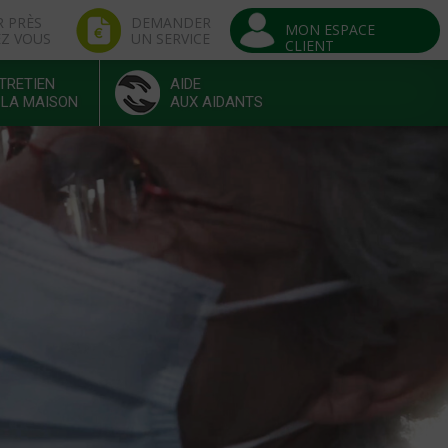
R PRÈS
DEMANDER
MON ESPACE
EZ VOUS
UN SERVICE
CLIENT
TRETIEN
AIDE
 LA MAISON
AUX AIDANTS