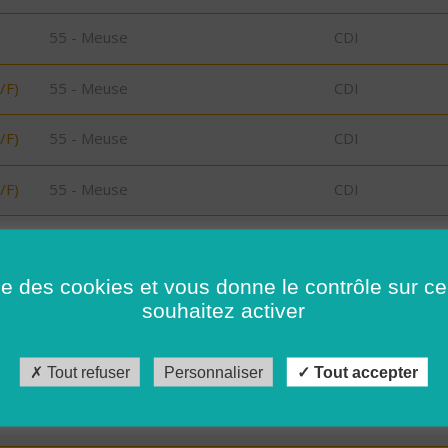
55 - Meuse
CDI
/F)
55 - Meuse
CDI
/F)
55 - Meuse
CDI
/F)
55 - Meuse
CDI
/F)
55 - Meuse
CDI
ise des cookies et vous donne le contrôle sur 
/F)
55 - Meuse
CDI
souhaitez activer
29 - Finistère
CDD
Tout refuser
Personnaliser
Tout accepter
29 - Finistère
CDI