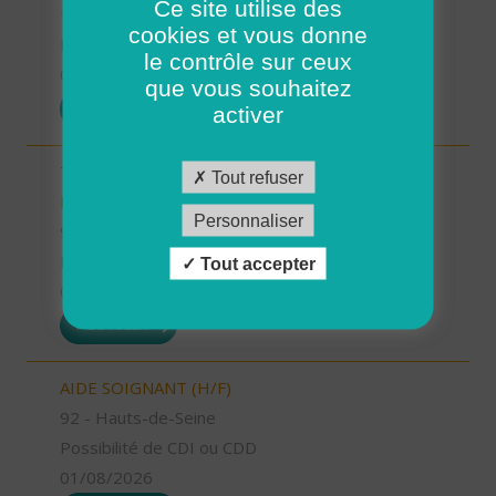
Ce site utilise des
15 - Cantal
cookies et vous donne
Possibilité de CDI ou CDD
le contrôle sur ceux
01/08/2026
que vous souhaitez
POSTULER
activer
TECHNICIEN D’INTERVENTION SOCIALE ET
Tout refuser
FAMILIALE (H/F)
Personnaliser
93 - Seine-Saint-Denis
Possibilité de CDI ou CDD
Tout accepter
01/08/2026
POSTULER
AIDE SOIGNANT (H/F)
92 - Hauts-de-Seine
Possibilité de CDI ou CDD
01/08/2026