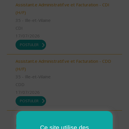
Assistant.e Administratif.ve et Facturation - CDI
(H/F)
35 - Ille-et-Vilaine
CDI
17/07/2026
POSTULER
Assistant.e Administratif.ve et Facturation - CDD
(H/F)
35 - Ille-et-Vilaine
CDD
17/07/2026
POSTULER
INTERVENANT.E A DOMICILE - VAL COUESNON
(H/F)
Ce site utilise des