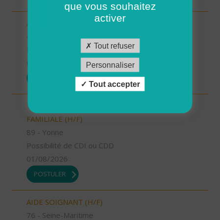
que vous souhaitez
activer
AUXILIAIRE DE VIE SOCIALE (H/F)
42 - Loire
Tout refuser
Possibilité de CDI ou CDD
01/08/2026
Personnaliser
POSTULER
Tout accepter
TECHNICIEN D’INTERVENTION SOCIALE ET
FAMILIALE (H/F)
89 - Yonne
Possibilité de CDI ou CDD
01/08/2026
POSTULER
AIDE SOIGNANT (H/F)
76 - Seine-Maritime