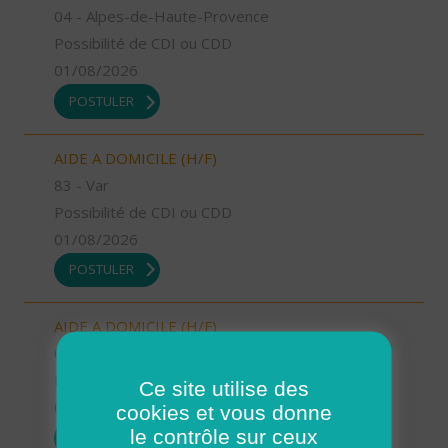
04 - Alpes-de-Haute-Provence
Possibilité de CDI ou CDD
01/08/2026
POSTULER
AIDE A DOMICILE (H/F)
83 - Var
Possibilité de CDI ou CDD
01/08/2026
POSTULER
AIDE A DOMICILE (H/F)
04 - Alpes-de-Haute-Provence
Possibilité de CDI ou CDD
Ce site utilise des
01/08/2026
cookies et vous donne
le contrôle sur ceux
POSTULER