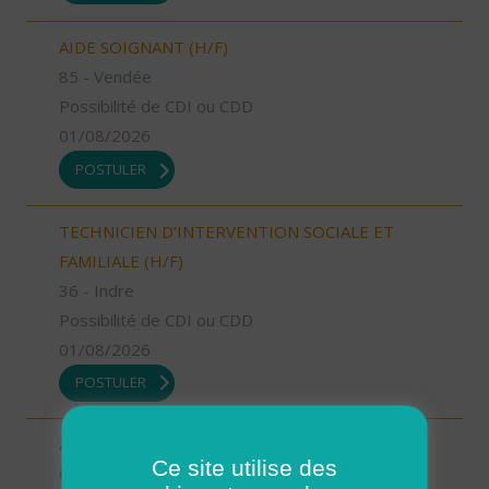
AIDE SOIGNANT (H/F)
85 - Vendée
Possibilité de CDI ou CDD
01/08/2026
POSTULER
TECHNICIEN D’INTERVENTION SOCIALE ET
FAMILIALE (H/F)
36 - Indre
Possibilité de CDI ou CDD
01/08/2026
POSTULER
AIDE SOIGNANT (H/F)
Ce site utilise des
06 - Alpes-Maritimes