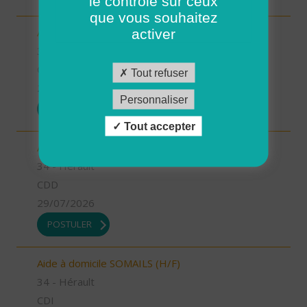
le contrôle sur ceux
que vous souhaitez
Auxiliaire de vie LIGNAN (H/F)
activer
34 - Hérault
CDI
Tout refuser
29/07/2026
Personnaliser
POSTULER
Tout accepter
Aide à domicile LODEVE (H/F)
34 - Hérault
CDD
29/07/2026
POSTULER
Aide à domicile SOMAILS (H/F)
34 - Hérault
CDI