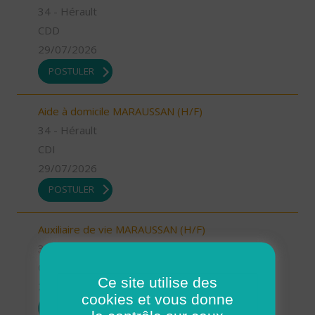
34 - Hérault
CDD
29/07/2026
POSTULER
Aide à domicile MARAUSSAN (H/F)
34 - Hérault
CDI
29/07/2026
POSTULER
Auxiliaire de vie MARAUSSAN (H/F)
34 - Hérault
CDI
Ce site utilise des
29/07/2026
cookies et vous donne
POSTULER