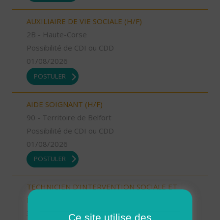
AUXILIAIRE DE VIE SOCIALE (H/F)
2B - Haute-Corse
Possibilité de CDI ou CDD
01/08/2026
POSTULER
AIDE SOIGNANT (H/F)
90 - Territoire de Belfort
Possibilité de CDI ou CDD
01/08/2026
POSTULER
TECHNICIEN D’INTERVENTION SOCIALE ET
FAMILIALE (H/F)
38 - Isère
Ce site utilise des