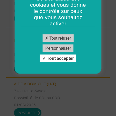
Possibilité de CDI ou CDD
cookies et vous donne
le contrôle sur ceux
01/08/2026
que vous souhaitez
POSTULER
activer
TECHNICIEN D’INTERVENTION SOCIALE ET
Tout refuser
FAMILIALE (H/F)
72 - Sarthe
Personnaliser
Possibilité de CDI ou CDD
Tout accepter
01/08/2026
POSTULER
AIDE A DOMICILE (H/F)
74 - Haute-Savoie
Possibilité de CDI ou CDD
01/08/2026
POSTULER