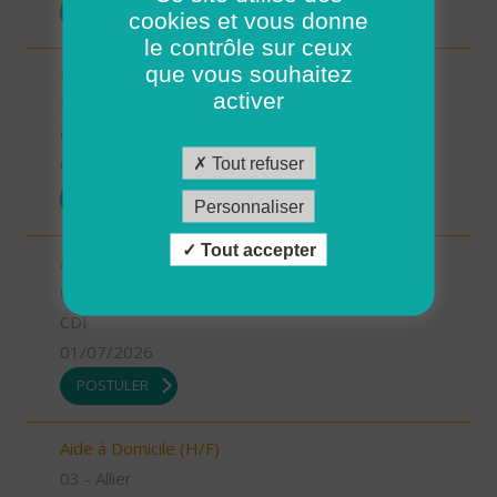
POSTULER
cookies et vous donne
le contrôle sur ceux
que vous souhaitez
INFIRMIER COORDINATEUR (H/F)
activer
55 - Meuse
CDI
Tout refuser
01/07/2026
POSTULER
Personnaliser
Tout accepter
Auxiliaire de Vie Sociale (H/F)
03 - Allier
CDI
01/07/2026
POSTULER
Aide à Domicile (H/F)
03 - Allier