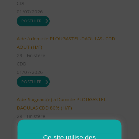
CDI
01/07/2026
POSTULER
Aide à domicile PLOUGASTEL-DAOULAS- CDD
AOUT (H/F)
29 - Finistère
CDD
01/07/2026
POSTULER
Aide-Soignant(e) à Domicile PLOUGASTEL-
DAOULAS CDD 80% (H/F)
29 - Finistère
CDI
01/07/2026
Ce site utilise des