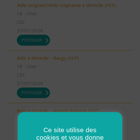
Aide-soignant/Aide-soignante à domicile (H/F)
18 - Cher
CDI
27/07/2026
POSTULER
Aide à domicile - Baugy (H/F)
18 - Cher
CDI
27/07/2026
POSTULER
Aide à domicile - Argent/Aubigny (H/F)
18 - Cher
CDI
Ce site utilise des
27/07/2026
cookies et vous donne