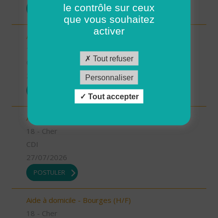
le contrôle sur ceux
POSTULER
que vous souhaitez
activer
Aide à domicile - Saint Martin d'Auxigny (H/F)
18 - Cher
Tout refuser
CDI
27/07/2026
Personnaliser
POSTULER
Tout accepter
Aide à domicile - Mehun sur Yèvre (H/F)
18 - Cher
CDI
27/07/2026
POSTULER
Aide à domicile - Bourges (H/F)
18 - Cher