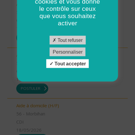
cookies et vous donne
Auxiliaire de vie (H/F)
le contrôle sur ceux
56 - Morbihan
que vous souhaitez
CDI
activer
19/05/2026
POSTULER
Tout refuser
Personnaliser
Auxiliaire de vie (H/F)
56 - Morbihan
Tout accepter
CDI
19/05/2026
POSTULER
Aide à domicile (H/F)
56 - Morbihan
CDI
18/05/2026