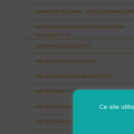
Auxiliaire de vie sociale - secteur Masseube (H/
Secrétaire polyvalente pour l'association de
Sousceyrac (H/F)
Gestionnaire de paie (H/F)
Aide à domicile Gourdon (H/F)
Aide à domicile Labastide Murat (H/F)
Aide à domicile Tour de faure (H/F)
Ce site util
Aide à domicile Labastide Murat (H/F)
Aide à domicile Labastide Murat (H/F)