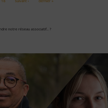
18
suivant ›
dernier »
dre notre réseau associatif... ?