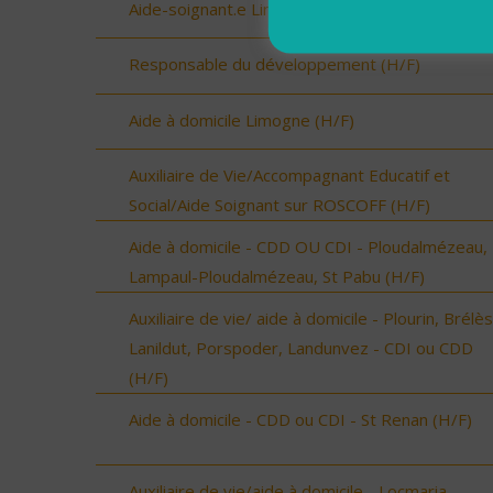
Aide-soignant.e Limogne en Quercy (H/F)
Responsable du développement (H/F)
Aide à domicile Limogne (H/F)
Auxiliaire de Vie/Accompagnant Educatif et
Social/Aide Soignant sur ROSCOFF (H/F)
Aide à domicile - CDD OU CDI - Ploudalmézeau,
Lampaul-Ploudalmézeau, St Pabu (H/F)
Auxiliaire de vie/ aide à domicile - Plourin, Brélès
Lanildut, Porspoder, Landunvez - CDI ou CDD
(H/F)
Aide à domicile - CDD ou CDI - St Renan (H/F)
Auxiliaire de vie/aide à domicile - Locmaria-