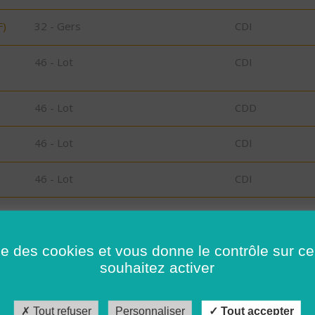
F)
32 - Gers
CDI
46 - Lot
CDI
46 - Lot
CDD
46 - Lot
CDI
46 - Lot
CDI
46 - Lot
CDI
ise des cookies et vous donne le contrôle sur 
46 - Lot
CDI
souhaitez activer
46 - Lot
CDI
Tout refuser
Personnaliser
Tout accepter