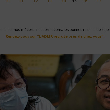
10
11
12
13
14
15
16
17
ons sur nos métiers, nos formations, les bonnes raisons de rejoin
Rendez-vous sur "L'ADMR recrute près de chez vous".