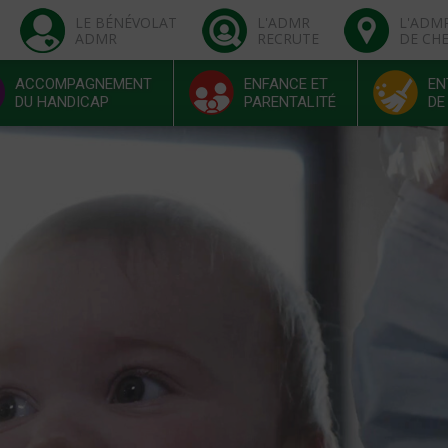
LE BÉNÉVOLAT
L'ADMR
L'ADM
ADMR
RECRUTE
DE CH
ACCOMPAGNEMENT
ENFANCE ET
EN
DU HANDICAP
PARENTALITÉ
DE