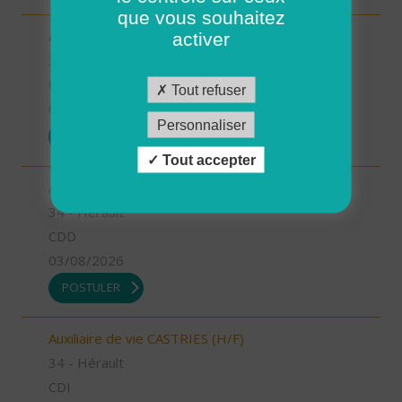
que vous souhaitez
Auxiliaire de vie GANGES (H/F)
activer
34 - Hérault
CDI
Tout refuser
03/08/2026
Personnaliser
POSTULER
Tout accepter
Aide à domicile CASTRIES (H/F)
34 - Hérault
CDD
03/08/2026
POSTULER
Auxiliaire de vie CASTRIES (H/F)
34 - Hérault
CDI