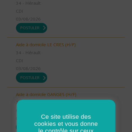
34 - Hérault
CDI
03/08/2026
POSTULER
Aide à domicile LE CRES (H/F)
34 - Hérault
CDI
03/08/2026
POSTULER
Aide à domicile GANGES (H/F)
34 - Hérault
CDD
Ce site utilise des
03/08/2026
cookies et vous donne
POSTULER
le contrôle sur ceux