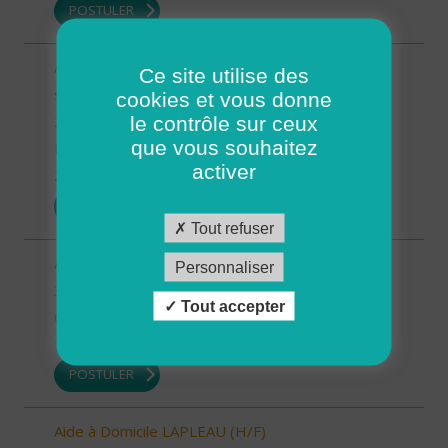
POSTULER
Auxiliaire de Vie/Accompagnant Educatif et Social
Ce site utilise des
sur ROSCOFF (H/F)
cookies et vous donne
le contrôle sur ceux
29 - Finistère
que vous souhaitez
Possibilité de CDI ou CDD
activer
22/12/2025
POSTULER
Tout refuser
Auxiliaire de vie sociale - secteur Estang (H/F)
Personnaliser
32 - Gers
Tout accepter
CDI
19/12/2025
POSTULER
Aide à Domicile LAPLEAU (H/F)