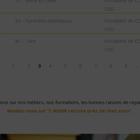
37 - Indre-et-Loire
Possibilité de C
CDD
64 - Pyrénées-Atlantiques
Possibilité de C
CDD
81 - Tarn
Possibilité de C
CDD
1
2
3
4
5
6
7
8
9
…
ons sur nos métiers, nos formations, les bonnes raisons de rejoin
Rendez-vous sur "L'ADMR recrute près de chez vous".