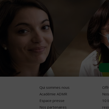
Qui sommes nous
Off
Académie ADMR
Nos
Espace presse
10 
Nos partenaires
rejo