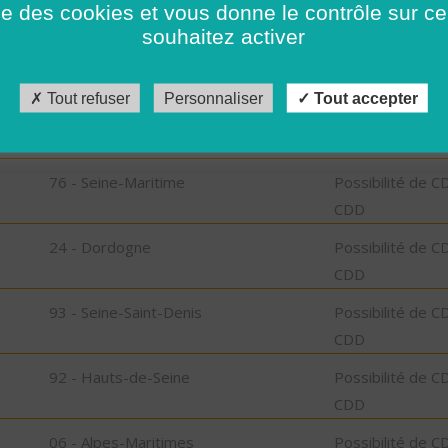
ise des cookies et vous donne le contrôle sur 
CDD
souhaitez activer
42 - Loire
Possibilité de C
CDD
Tout refuser
Personnaliser
Tout accepter
89 - Yonne
Possibilité de C
CDD
76 - Seine-Maritime
Possibilité de C
CDD
24 - Dordogne
Possibilité de C
CDD
93 - Seine-Saint-Denis
Possibilité de C
CDD
92 - Hauts-de-Seine
Possibilité de C
CDD
06 - Alpes-Maritimes
Possibilité de C