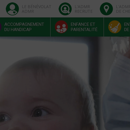
LE BÉNÉVOLAT
L'ADMR
L'ADM
ADMR
RECRUTE
DE CH
ACCOMPAGNEMENT
ENFANCE ET
EN
DU HANDICAP
PARENTALITÉ
DE