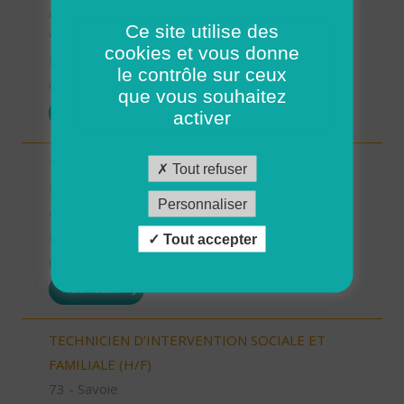
AIDE SOIGNANT (H/F)
Ce site utilise des
91 - Essonne
cookies et vous donne
Possibilité de CDI ou CDD
le contrôle sur ceux
01/08/2026
que vous souhaitez
POSTULER
activer
TECHNICIEN D’INTERVENTION SOCIALE ET
Tout refuser
FAMILIALE (H/F)
Personnaliser
40 - Landes
Possibilité de CDI ou CDD
Tout accepter
01/08/2026
POSTULER
TECHNICIEN D’INTERVENTION SOCIALE ET
FAMILIALE (H/F)
73 - Savoie