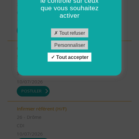
le contrôle sur ceux
35 - Ille-et-Vilaine
que vous souhaitez
CDI
activer
13/07/2026
POSTULER
Tout refuser
Personnaliser
Chargé.e de mission Qualité et développement -
Stage (H/F)
Tout accepter
35 - Ille-et-Vilaine
STAGE
10/07/2026
POSTULER
Infirmier référent (H/F)
26 - Drôme
CDI
10/07/2026