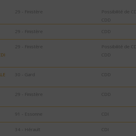
29 - Finistère
Possibilité de C
CDD
29 - Finistère
CDD
29 - Finistère
Possibilité de C
CDI
CDD
ALE
30 - Gard
CDD
29 - Finistère
CDD
91 - Essonne
CDI
34 - Hérault
CDI