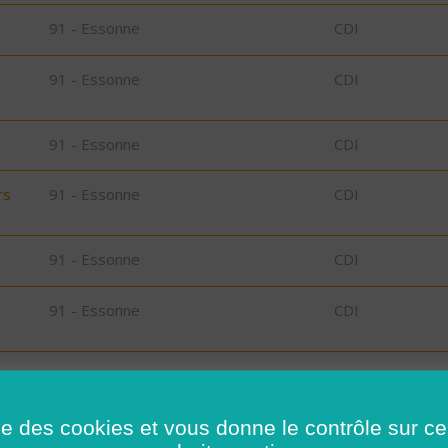
91 - Essonne
CDI
91 - Essonne
CDI
91 - Essonne
CDI
rs
91 - Essonne
CDI
91 - Essonne
CDI
91 - Essonne
CDI
91 - Essonne
CDI
ise des cookies et vous donne le contrôle sur 
30 - Gard
CDI