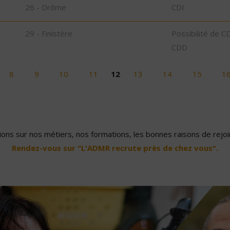
26 - Drôme
CDI
29 - Finistère
Possibilité de C
CDD
8
9
10
11
12
13
14
15
1
ons sur nos métiers, nos formations, les bonnes raisons de rejoin
Rendez-vous sur "L'ADMR recrute près de chez vous".