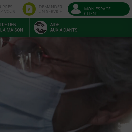
R PRÈS
DEMANDER
MON ESPACE
EZ VOUS
UN SERVICE
CLIENT
TRETIEN
AIDE
 LA MAISON
AUX AIDANTS