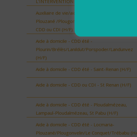
L'INTERVENTION SOCIALE ET FAMILIALE (H/F)
Auxiliaire de vie/aide à domicile - Locmaria-
Plouzané /Plougonvelin/Le Conquet/Trébabu -
CDD ou CDI (H/F)
Aide à domicile - CDD été -
Plourin/Brélès/Lanildut/Porspoder/Landunvez
(H/F)
Aide à domicile - CDD été - Saint-Renan (H/F)
Aide à domicile - CDD ou CDI - St Renan (H/F)
Aide à domicile - CDD été - Ploudalmézeau,
Lampaul-Ploudalmézeau, St Pabu (H/F)
Aide à domicile - CDD été - Locmaria-
Plouzané/Plougonvelin/Le Conquet/Trébabu (H/