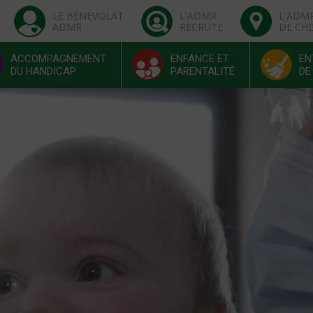
LE BÉNÉVOLAT
L'ADMR
L'ADM
ADMR
RECRUTE
DE CH
ACCOMPAGNEMENT
ENFANCE ET
EN
DU HANDICAP
PARENTALITÉ
DE