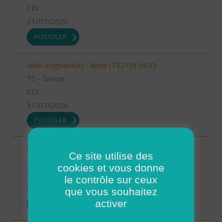
CDI
31/07/2026
POSTULER
Aide-soignant(e) - Aime (73210) (H/F)
73 - Savoie
CDI
31/07/2026
POSTULER
Auxiliaire de vie - Mimizan (H/F)
Ce site utilise des
40 - Landes
cookies et vous donne
CDI
le contrôle sur ceux
31/07/2026
que vous souhaitez
activer
POSTULER