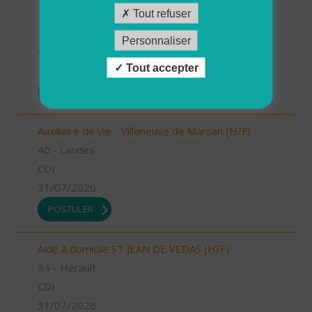
Auxiliaire de vie - Labouheyre (H/F)
Tout refuser
40 - Landes
Personnaliser
CDI
Tout accepter
31/07/2026
POSTULER
Auxiliaire de vie - Villeneuve de Marsan (H/F)
40 - Landes
CDI
31/07/2026
POSTULER
Aide à domicile ST JEAN DE VEDAS (H/F)
34 - Hérault
CDI
31/07/2026