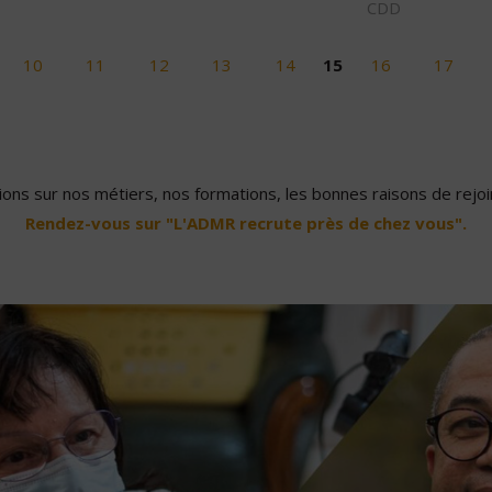
CDD
10
11
12
13
14
15
16
17
ons sur nos métiers, nos formations, les bonnes raisons de rejoin
Rendez-vous sur "L'ADMR recrute près de chez vous".