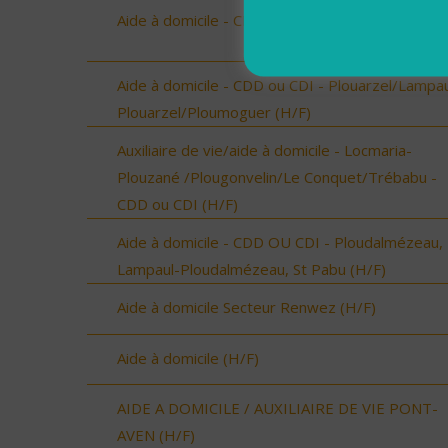
Aide à domicile - CDD ou CDI - St Renan (H/F)
Aide à domicile - CDD ou CDI - Plouarzel/Lampau
Plouarzel/Ploumoguer (H/F)
Auxiliaire de vie/aide à domicile - Locmaria-
Plouzané /Plougonvelin/Le Conquet/Trébabu -
CDD ou CDI (H/F)
Aide à domicile - CDD OU CDI - Ploudalmézeau,
Lampaul-Ploudalmézeau, St Pabu (H/F)
Aide à domicile Secteur Renwez (H/F)
Aide à domicile (H/F)
AIDE A DOMICILE / AUXILIAIRE DE VIE PONT-
AVEN (H/F)