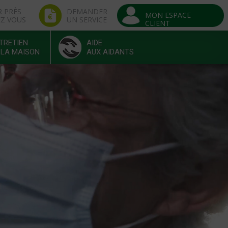
R PRÈS
DEMANDER
MON ESPACE
EZ VOUS
UN SERVICE
CLIENT
TRETIEN
AIDE
 LA MAISON
AUX AIDANTS