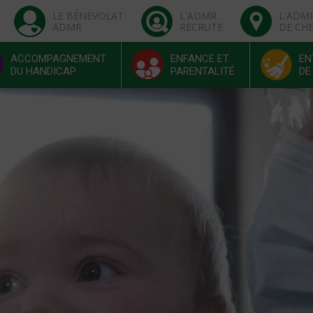
LE BÉNÉVOLAT
L'ADMR
L'ADM
ADMR
RECRUTE
DE CH
ACCOMPAGNEMENT
ENFANCE ET
EN
DU HANDICAP
PARENTALITÉ
DE