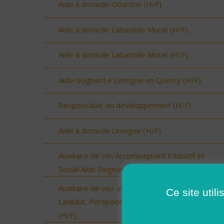
Aide à domicile Gourdon (H/F)
Aide à domicile Labastide Murat (H/F)
Aide à domicile Labastide Murat (H/F)
Aide-soignant.e Limogne en Quercy (H/F)
Responsable du développement (H/F)
Aide à domicile Limogne (H/F)
Auxiliaire de Vie/Accompagnant Educatif et
Social/Aide Soignant sur ROSCOFF (H/F)
Auxiliaire de vie/ aide à domicile - Plourin, Brélès
Ce site util
Lanildut, Porspoder, Landunvez - CDI ou CDD
(H/F)