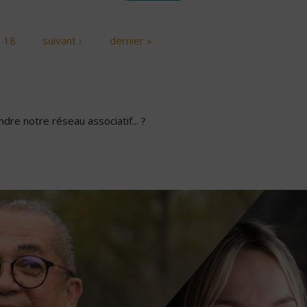
18
suivant ›
dernier »
dre notre réseau associatif... ?