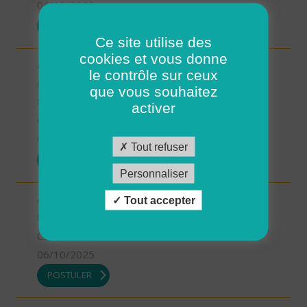
06/10/2025
POSTULER
Ce site utilise des
cookies et vous donne
Aide à domicile - Secteur La Roche sur Yon agglo
le contrôle sur ceux
(H/F)
que vous souhaitez
85 - Vendée
activer
CDI
06/10/2025
Tout refuser
POSTULER
Personnaliser
Aide-soignant à domicile - La Chataigneraie (H/F)
Tout accepter
85 - Vendée
CDI
06/10/2025
POSTULER