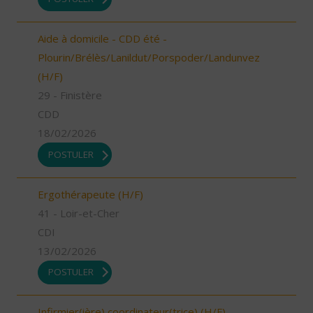
Aide à domicile - CDD été -
Plourin/Brélès/Lanildut/Porspoder/Landunvez
(H/F)
29 - Finistère
CDD
18/02/2026
POSTULER
Ergothérapeute (H/F)
41 - Loir-et-Cher
CDI
13/02/2026
POSTULER
Infirmier(ière) coordinateur(trice) (H/F)