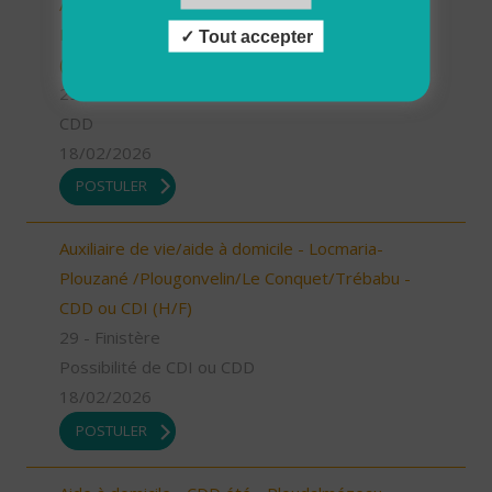
Aide à domicile - CDD été - Locmaria-
Plouzané/Plougonvelin/Le Conquet/Trébabu
Tout accepter
(H/F)
29 - Finistère
CDD
18/02/2026
POSTULER
Auxiliaire de vie/aide à domicile - Locmaria-
Plouzané /Plougonvelin/Le Conquet/Trébabu -
CDD ou CDI (H/F)
29 - Finistère
Possibilité de CDI ou CDD
18/02/2026
POSTULER