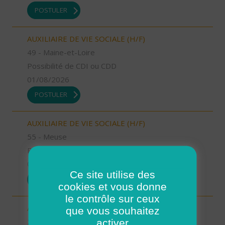
POSTULER
AUXILIAIRE DE VIE SOCIALE (H/F)
49 - Maine-et-Loire
Possibilité de CDI ou CDD
01/08/2026
POSTULER
AUXILIAIRE DE VIE SOCIALE (H/F)
55 - Meuse
Possibilité de CDI ou CDD
01/08/2026
Ce site utilise des
POSTULER
cookies et vous donne
le contrôle sur ceux
AIDE SOIGNANT (H/F)
que vous souhaitez
24 - Dordogne
activer