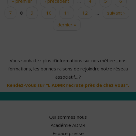
« premier
‹ précédent
…
4
5
6
Pages
7
8
9
10
11
12
…
suivant ›
dernier »
Vous souhaitez plus d'informations sur nos métiers, nos
formations, les bonnes raisons de rejoindre notre réseau
associatif... ?
Rendez-vous sur "L'ADMR recrute près de chez vous".
Qui sommes nous
Académie ADMR
Espace presse