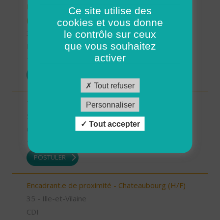
INTERVENANT.E A DOMICILE - VAL COUESNON
Ce site utilise des
(H/F)
cookies et vous donne
le contrôle sur ceux
35 - Ille-et-Vilaine
que vous souhaitez
Possibilité de CDI ou CDD
activer
17/07/2026
POSTULER
Tout refuser
1 Auxiliaire de vie de nuit (H/F)
Personnaliser
56 - Morbihan
Tout accepter
CDI
16/07/2026
POSTULER
Encadrant.e de proximité - Chateaubourg (H/F)
35 - Ille-et-Vilaine
CDI