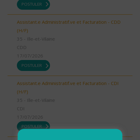
POSTULER
Assistant.e Administratif.ve et Facturation - CDD
(H/F)
35 - Ille-et-Vilaine
CDD
17/07/2026
POSTULER
Assistant.e Administratif.ve et Facturation - CDI
(H/F)
35 - Ille-et-Vilaine
CDI
17/07/2026
POSTULER