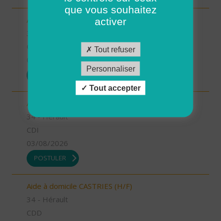
que vous souhaitez
Aide à domicile GANGES (H/F)
activer
34 - Hérault
CDD
Tout refuser
03/08/2026
Personnaliser
POSTULER
Tout accepter
Auxiliaire de vie GANGES (H/F)
34 - Hérault
CDI
03/08/2026
POSTULER
Aide à domicile CASTRIES (H/F)
34 - Hérault
CDD