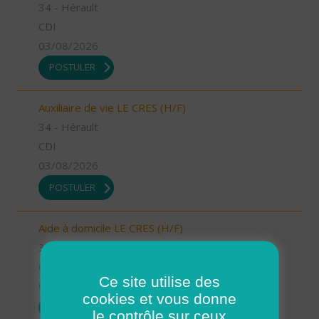
34 - Hérault
CDI
03/08/2026
POSTULER
Auxiliaire de vie LE CRES (H/F)
34 - Hérault
CDI
03/08/2026
POSTULER
Aide à domicile LE CRES (H/F)
34 - Hérault
CDI
Ce site utilise des
03/08/2026
cookies et vous donne
POSTULER
le contrôle sur ceux