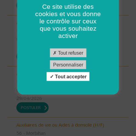
POSTULER
Ce site utilise des
cookies et vous donne
le contrôle sur ceux
Aides à domicile pour renfort été (H/F)
que vous souhaitez
56 - Morbihan
activer
CDD
29/04/2026
Tout refuser
POSTULER
Personnaliser
Aides à domicile emploi saisonnier (H/F)
Tout accepter
56 - Morbihan
CDD
29/04/2026
POSTULER
Auxiliaires de vie ou Aides à domicile (H/F)
56 - Morbihan