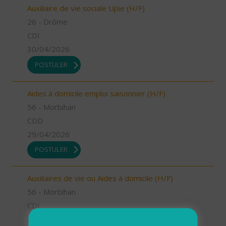
Auxiliaire de vie sociale Upie (H/F)
26 - Drôme
CDI
30/04/2026
POSTULER
Aides à domicile emploi saisonnier (H/F)
56 - Morbihan
CDD
29/04/2026
POSTULER
Auxiliaires de vie ou Aides à domicile (H/F)
56 - Morbihan
CDI
29/04/2026