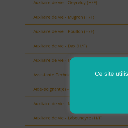
Auxiliaire de vie - Oeyreluy (H/F)
Auxiliaire de vie - Mugron (H/F)
Auxiliaire de vie - Pouillon (H/F)
Auxiliaire de vie - Dax (H/F)
Auxiliaire de vie - Hagetmau (H/F)
Ce site util
Assistante Technique - Beaufort (73034) (H/F)
Aide-soignant(e) - Aime (73210) (H/F)
Auxiliaire de vie - Mimizan (H/F)
Auxiliaire de vie - Labouheyre (H/F)