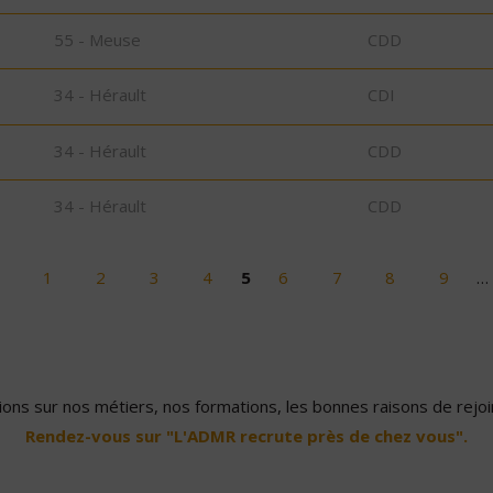
55 - Meuse
CDD
34 - Hérault
CDI
34 - Hérault
CDD
34 - Hérault
CDD
1
2
3
4
5
6
7
8
9
…
ons sur nos métiers, nos formations, les bonnes raisons de rejoin
Rendez-vous sur "L'ADMR recrute près de chez vous".