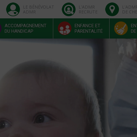
LE BÉNÉVOLAT
L'ADMR
L'ADM
ADMR
RECRUTE
DE CH
ACCOMPAGNEMENT
ENFANCE ET
EN
DU HANDICAP
PARENTALITÉ
DE