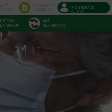
R PRÈS
DEMANDER
MON ESPACE
EZ VOUS
UN SERVICE
CLIENT
TRETIEN
AIDE
 LA MAISON
AUX AIDANTS