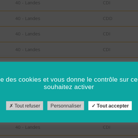
40 - Landes
CDI
40 - Landes
CDD
40 - Landes
CDI
40 - Landes
CDI
40 - Landes
CDI
ise des cookies et vous donne le contrôle sur 
73 - Savoie
CDI
souhaitez activer
73 - Savoie
CDI
Tout refuser
Personnaliser
Tout accepter
40 - Landes
CDI
40 - Landes
CDI