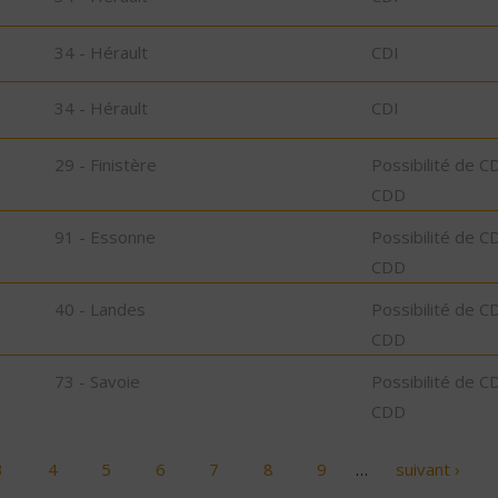
34 - Hérault
CDI
34 - Hérault
CDI
29 - Finistère
Possibilité de C
CDD
91 - Essonne
Possibilité de C
CDD
40 - Landes
Possibilité de C
CDD
73 - Savoie
Possibilité de C
CDD
3
4
5
6
7
8
9
…
suivant ›