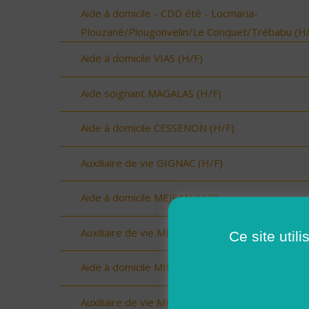
Aide à domicile - CDD été - Locmaria-
Plouzané/Plougonvelin/Le Conquet/Trébabu (H/
Aide à domicile VIAS (H/F)
Aide soignant MAGALAS (H/F)
Aide à domicile CESSENON (H/F)
Auxiliaire de vie GIGNAC (H/F)
Aide à domicile MEJEAN (H/F)
Auxiliaire de vie MEJEAN (H/F)
Ce site util
Aide à domicile MIMOSAS (H/F)
Auxiliaire de vie MIMOSAS (H/F)