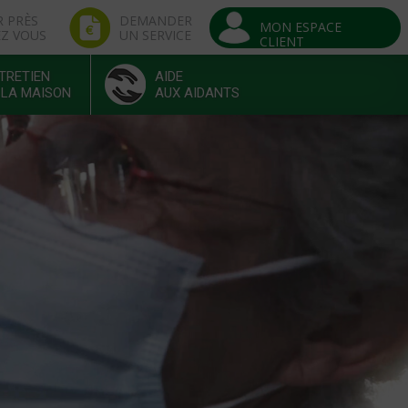
R PRÈS
DEMANDER
MON ESPACE
EZ VOUS
UN SERVICE
CLIENT
TRETIEN
AIDE
 LA MAISON
AUX AIDANTS