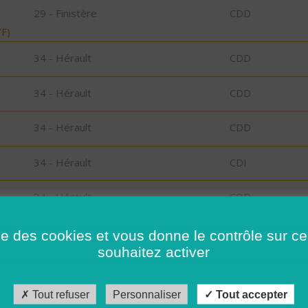
29 - Finistère
CDD
F)
34 - Hérault
CDD
34 - Hérault
CDD
34 - Hérault
CDD
34 - Hérault
CDI
34 - Hérault
CDD
34 - Hérault
CDI
ise des cookies et vous donne le contrôle sur 
souhaitez activer
34 - Hérault
CDD
Tout refuser
Personnaliser
Tout accepter
34 - Hérault
CDI