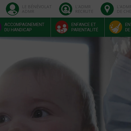
LE BÉNÉVOLAT
L'ADMR
L'ADM
ADMR
RECRUTE
DE CH
ACCOMPAGNEMENT
ENFANCE ET
EN
DU HANDICAP
PARENTALITÉ
DE