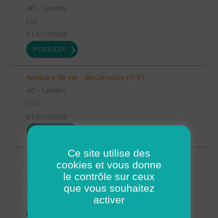
40 - Landes
CDI
31/07/2026
POSTULER
Auxiliaire de vie - Biscarrosse (H/F)
40 - Landes
CDI
31/07/2026
POSTULER
Ce site utilise des
Auxiliaire de vie - Oeyreluy (H/F)
cookies et vous donne
40 - Landes
le contrôle sur ceux
CDI
que vous souhaitez
31/07/2026
activer
POSTULER