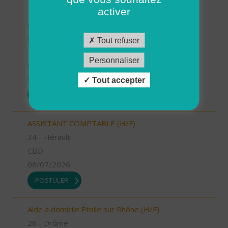
activer
Auxiliaire de puériculture - AURILLAC (15000)
(H/F)
Tout refuser
15 - Cantal
Personnaliser
CDI
09/07/2026
Tout accepter
POSTULER
ASSISTANT COMPTABLE (H/F)
34 - Hérault
CDD
08/07/2026
POSTULER
Aide à domicile Etoile sur Rhône (H/F)
26 - Drôme