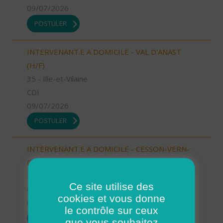
09/07/2026
POSTULER
INTERVENANT.E A DOMICILE - VAL D'ANAST
(H/F)
35 - Ille-et-Vilaine
CDI
09/07/2026
POSTULER
INTERVENANT.E A DOMICILE - CESSON-VERN-
CHANTEPIE (H/F)
35 - Ille-et-Vilaine
Ce site utilise des
CDI
cookies et vous donne
09/07/2026
le contrôle sur ceux
POSTULER
que vous souhaitez