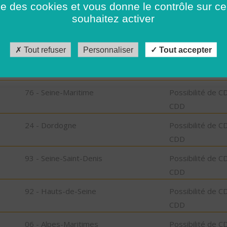
ise des cookies et vous donne le contrôle sur 
CDD
souhaitez activer
42 - Loire
Possibilité de C
CDD
Tout refuser
Personnaliser
Tout accepter
89 - Yonne
Possibilité de C
CDD
76 - Seine-Maritime
Possibilité de C
CDD
24 - Dordogne
Possibilité de C
CDD
93 - Seine-Saint-Denis
Possibilité de C
CDD
92 - Hauts-de-Seine
Possibilité de C
CDD
06 - Alpes-Maritimes
Possibilité de C