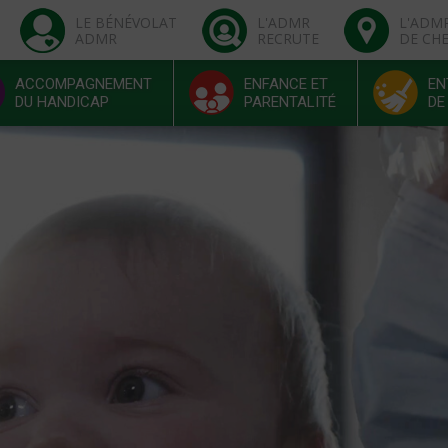
LE BÉNÉVOLAT
L'ADMR
L'ADM
ADMR
RECRUTE
DE CH
ACCOMPAGNEMENT
ENFANCE ET
EN
DU HANDICAP
PARENTALITÉ
DE