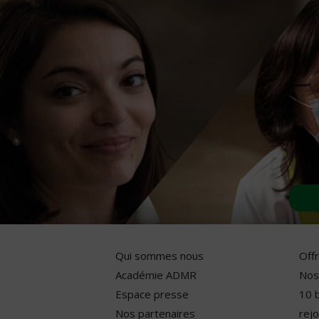
Qui sommes nous
Off
Académie ADMR
Nos
Espace presse
10 
Nos partenaires
rejo