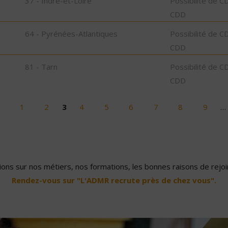
37 - Indre-et-Loire
Possibilité de C
CDD
64 - Pyrénées-Atlantiques
Possibilité de C
CDD
81 - Tarn
Possibilité de C
CDD
1
2
3
4
5
6
7
8
9
…
ons sur nos métiers, nos formations, les bonnes raisons de rejoin
Rendez-vous sur "L'ADMR recrute près de chez vous".