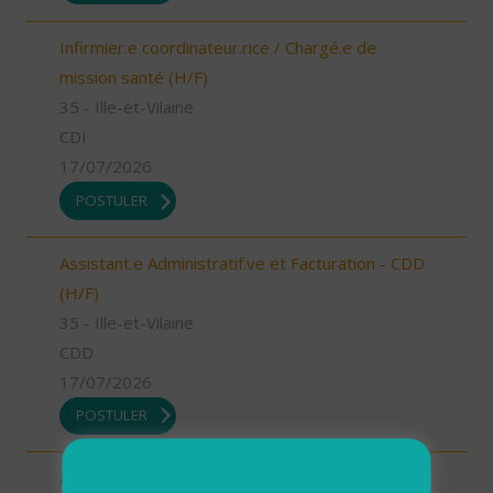
Infirmier.e coordinateur.rice / Chargé.e de
mission santé (H/F)
35 - Ille-et-Vilaine
CDI
17/07/2026
POSTULER
Assistant.e Administratif.ve et Facturation - CDD
(H/F)
35 - Ille-et-Vilaine
CDD
17/07/2026
POSTULER
Assistant.e Administratif.ve et Facturation - CDI