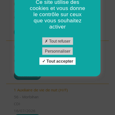
Ce site utilise des
(H/F)
cookies et vous donne
35 - Ille-et-Vilaine
le contrôle sur ceux
CDI
que vous souhaitez
17/07/2026
activer
POSTULER
Tout refuser
Encadrant.e de proximité - Chateaubourg (H/F)
Personnaliser
35 - Ille-et-Vilaine
CDI
Tout accepter
16/07/2026
POSTULER
1 Auxiliaire de vie de nuit (H/F)
56 - Morbihan
CDI
16/07/2026