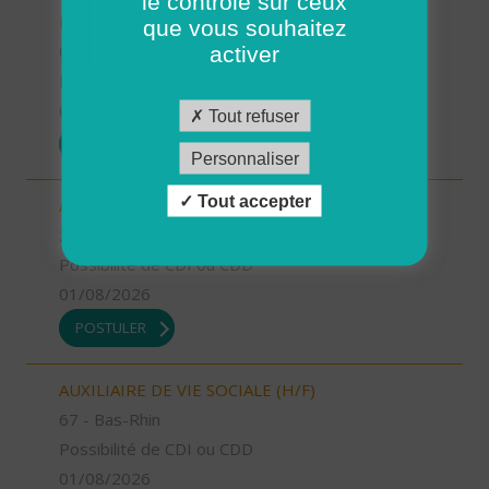
le contrôle sur ceux
FAMILIALE (H/F)
que vous souhaitez
04 - Alpes-de-Haute-Provence
activer
Possibilité de CDI ou CDD
01/08/2026
Tout refuser
POSTULER
Personnaliser
Tout accepter
AUXILIAIRE DE VIE SOCIALE (H/F)
26 - Drôme
Possibilité de CDI ou CDD
01/08/2026
POSTULER
AUXILIAIRE DE VIE SOCIALE (H/F)
67 - Bas-Rhin
Possibilité de CDI ou CDD
01/08/2026