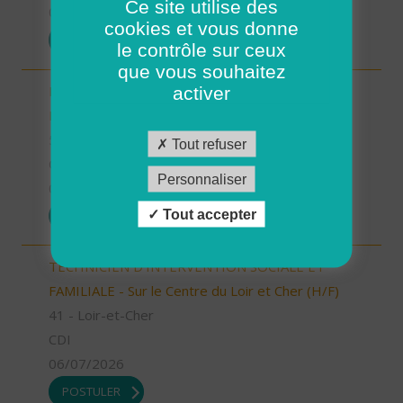
Ce site utilise des
07/07/2026
cookies et vous donne
POSTULER
le contrôle sur ceux
que vous souhaitez
Responsable Secteur/ Accompagnant de
activer
Proximité (H/F)
58 - Nièvre
Tout refuser
CDI
Personnaliser
06/07/2026
Tout accepter
POSTULER
TECHNICIEN D’INTERVENTION SOCIALE ET
FAMILIALE - Sur le Centre du Loir et Cher (H/F)
41 - Loir-et-Cher
CDI
06/07/2026
POSTULER