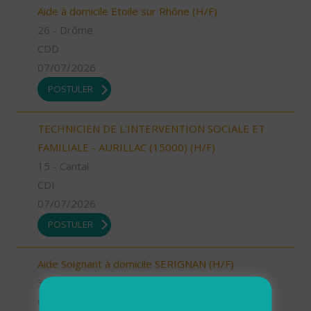
Aide à domicile Etoile sur Rhône (H/F)
26 - Drôme
CDD
07/07/2026
POSTULER
TECHNICIEN DE L'INTERVENTION SOCIALE ET
FAMILIALE - AURILLAC (15000) (H/F)
15 - Cantal
CDI
07/07/2026
POSTULER
Aide Soignant à domicile SERIGNAN (H/F)
34 - Hérault
CDD