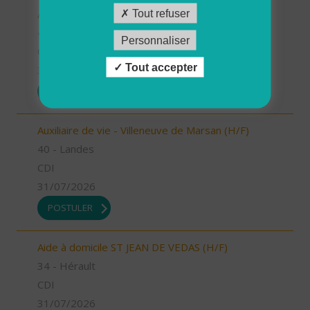
Auxiliaire de vie - Labouheyre (H/F)
Tout refuser
40 - Landes
Personnaliser
CDI
Tout accepter
31/07/2026
POSTULER
Auxiliaire de vie - Villeneuve de Marsan (H/F)
40 - Landes
CDI
31/07/2026
POSTULER
Aide à domicile ST JEAN DE VEDAS (H/F)
34 - Hérault
CDI
31/07/2026