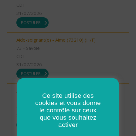
CDI
31/07/2026
POSTULER
Aide-soignant(e) - Aime (73210) (H/F)
73 - Savoie
CDI
31/07/2026
POSTULER
Auxiliaire de vie - Mimizan (H/F)
Ce site utilise des
40 - Landes
cookies et vous donne
CDI
le contrôle sur ceux
31/07/2026
que vous souhaitez
activer
POSTULER