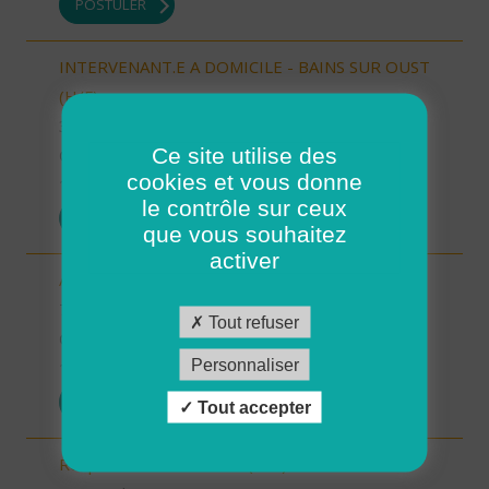
POSTULER
INTERVENANT.E A DOMICILE - BAINS SUR OUST
(H/F)
35 - Ille-et-Vilaine
Ce site utilise des
CDI
cookies et vous donne
10/10/2025
le contrôle sur ceux
POSTULER
que vous souhaitez
activer
Auxiliaire de vie sociale - Randens (73220) (H/F)
73 - Savoie
Tout refuser
CDI
Personnaliser
10/10/2025
POSTULER
Tout accepter
Responsable de secteur (H/F)