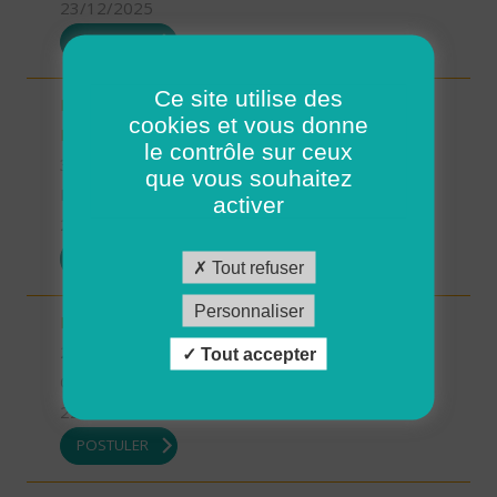
23/12/2025
POSTULER
Ce site utilise des
INTERVENANT.E A DOMICILE - MARTIGNE-
cookies et vous donne
RETIERS (H/F)
le contrôle sur ceux
35 - Ille-et-Vilaine
que vous souhaitez
Possibilité de CDI ou CDD
activer
23/12/2025
POSTULER
Tout refuser
Personnaliser
Intervenant à Domicile sur ROSCOFF (H/F)
29 - Finistère
Tout accepter
CDD
22/12/2025
POSTULER