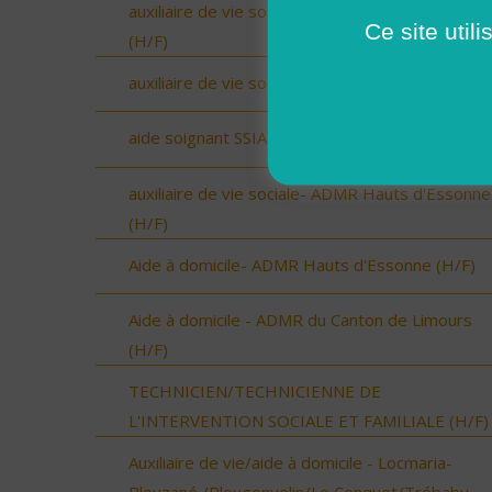
auxiliaire de vie sociale- ADMR Canton de Limou
Ce site util
(H/F)
auxiliaire de vie sociale- ADMR Papeterie (H/F)
aide soignant SSIAD Hurepoix (H/F)
auxiliaire de vie sociale- ADMR Hauts d'Essonne
(H/F)
Aide à domicile- ADMR Hauts d'Essonne (H/F)
Aide à domicile - ADMR du Canton de Limours
(H/F)
TECHNICIEN/TECHNICIENNE DE
L'INTERVENTION SOCIALE ET FAMILIALE (H/F)
Auxiliaire de vie/aide à domicile - Locmaria-