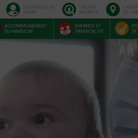
LE BÉNÉVOLAT
L'ADMR
L'ADM
ADMR
RECRUTE
DE CH
ACCOMPAGNEMENT
ENFANCE ET
EN
DU HANDICAP
PARENTALITÉ
DE