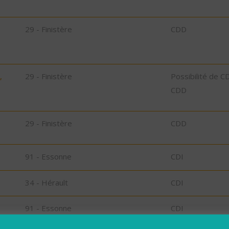
29 - Finistère
CDD
,
29 - Finistère
Possibilité de C
CDD
29 - Finistère
CDD
91 - Essonne
CDI
34 - Hérault
CDI
91 - Essonne
CDI