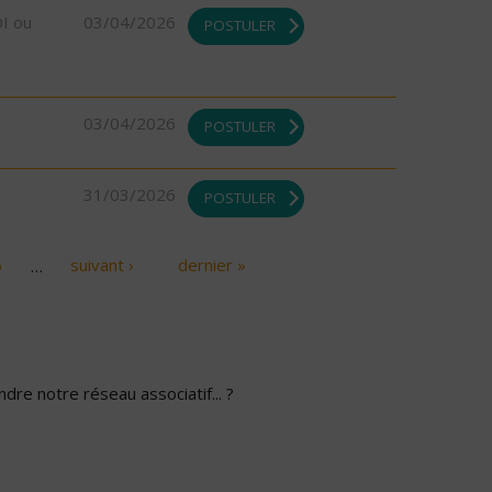
DI ou
03/04/2026
POSTULER
03/04/2026
POSTULER
31/03/2026
POSTULER
6
…
suivant ›
dernier »
dre notre réseau associatif... ?