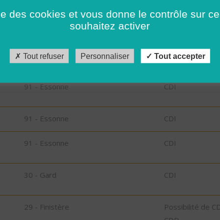
rs
91 - Essonne
CDI
ise des cookies et vous donne le contrôle sur 
souhaitez activer
91 - Essonne
CDI
Tout refuser
Personnaliser
Tout accepter
91 - Essonne
CDI
91 - Essonne
CDI
91 - Essonne
CDI
91 - Essonne
CDI
30 - Gard
CDI
29 - Finistère
Possibilité de C