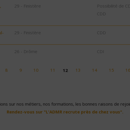
,
29 - Finistère
Possibilité de C
CDD
l-
29 - Finistère
CDD
26 - Drôme
CDI
8
9
10
11
12
13
14
15
1
ons sur nos métiers, nos formations, les bonnes raisons de rejoin
Rendez-vous sur "L'ADMR recrute près de chez vous".