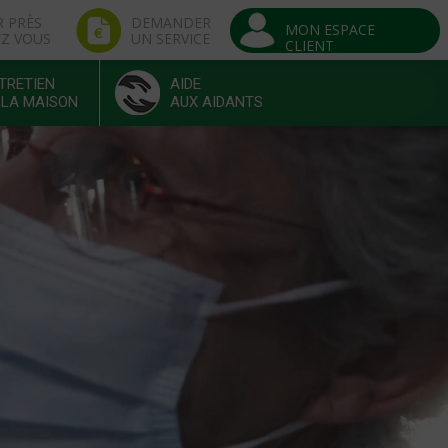
R PRÈS
DEMANDER
MON ESPACE
EZ VOUS
UN SERVICE
CLIENT
TRETIEN
AIDE
 LA MAISON
AUX AIDANTS