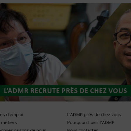
res d'emploi
L'ADMR près de chez vous
 métiers
Pourquoi choisir l'ADMR
bonnes raisons de nous
Nous contacter