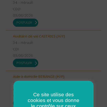
34 - Hérault
CDD
03/08/2026
POSTULER
Auxiliaire de vie CASTRIES (H/F)
34 - Hérault
CDI
03/08/2026
POSTULER
Aide à domicile BERANGE (H/F)
34 - Hérault
CDI
Ce site utilise des
03/08/2026
cookies et vous donne
POSTULER
le contrôle sur ceux