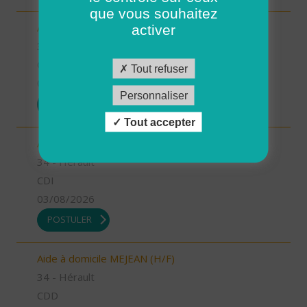
que vous souhaitez
Aide à domicile ANIANE (H/F)
activer
34 - Hérault
CDI
Tout refuser
03/08/2026
Personnaliser
POSTULER
Tout accepter
Auxiliaire de vie GIGNAC (H/F)
34 - Hérault
CDI
03/08/2026
POSTULER
Aide à domicile MEJEAN (H/F)
34 - Hérault
CDD