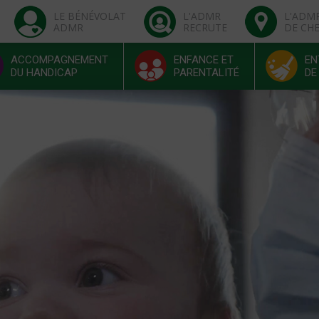
LE BÉNÉVOLAT
L'ADMR
L'ADM
ADMR
RECRUTE
DE CH
ACCOMPAGNEMENT
ENFANCE ET
EN
DU HANDICAP
PARENTALITÉ
DE