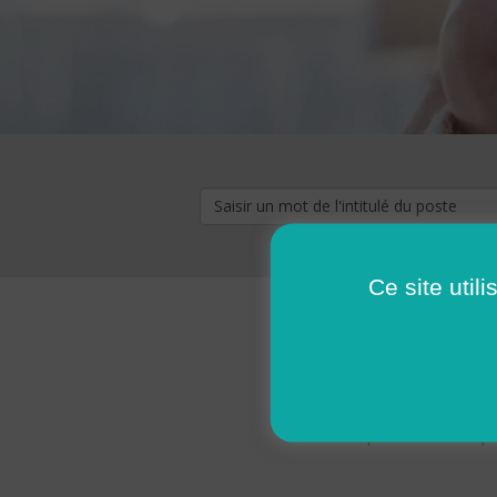
Ce site util
« premier
‹ p
Pages