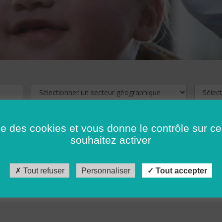
ise des cookies et vous donne le contrôle sur 
souhaitez activer
cliquez ici !
Pour voir les offres d'emploi de votre département,
Tout refuser
Personnaliser
Tout accepter
récédent
…
10
11
12
13
14
15