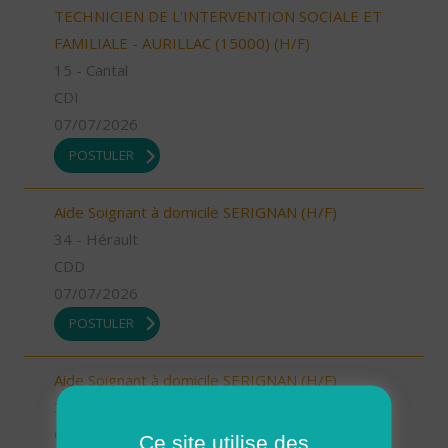
TECHNICIEN DE L'INTERVENTION SOCIALE ET
FAMILIALE - AURILLAC (15000) (H/F)
15 - Cantal
CDI
07/07/2026
POSTULER
Aide Soignant à domicile SERIGNAN (H/F)
34 - Hérault
CDD
07/07/2026
POSTULER
Aide Soignant à domicile SERIGNAN (H/F)
34 - Hérault
CDI
Ce site utilise des