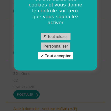
07/07/2026
cookies et vous donne
le contrôle sur ceux
POSTULER
que vous souhaitez
activer
Aide à domicile - secteur Condom (H/F)
32 - Gers
Tout refuser
CDI
06/07/2026
Personnaliser
POSTULER
Tout accepter
Aide à domicile - secteur Fleurance (H/F)
32 - Gers
CDI
06/07/2026
POSTULER
Aide à domicile - secteur Miélan (H/F)