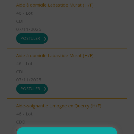
Aide à domicile Labastide Murat (H/F)
46 - Lot
CDI
07/11/2025
POSTULER
Aide à domicile Labastide Murat (H/F)
46 - Lot
CDI
07/11/2025
POSTULER
Aide-soignant.e Limogne en Quercy (H/F)
46 - Lot
CDD
07/11/2025