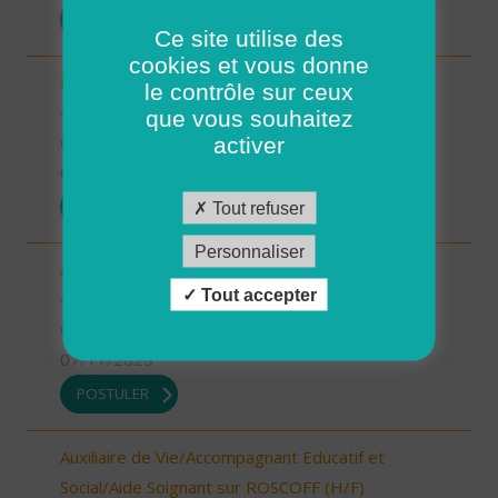
POSTULER
Ce site utilise des
cookies et vous donne
Responsable du développement (H/F)
le contrôle sur ceux
46 - Lot
que vous souhaitez
CDI
activer
07/11/2025
POSTULER
Tout refuser
Personnaliser
Aide à domicile Limogne (H/F)
Tout accepter
46 - Lot
CDI
07/11/2025
POSTULER
Auxiliaire de Vie/Accompagnant Educatif et
Social/Aide Soignant sur ROSCOFF (H/F)