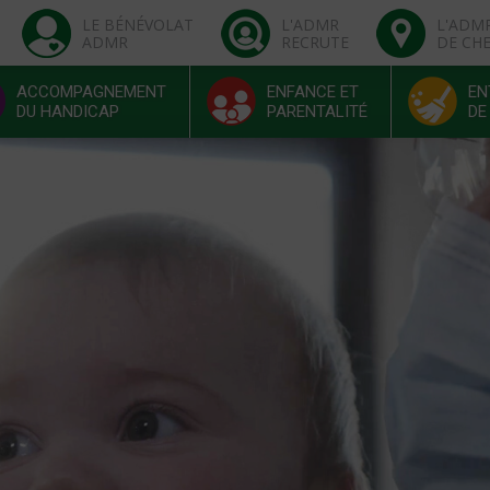
LE BÉNÉVOLAT
L'ADMR
L'ADM
ADMR
RECRUTE
DE CH
ACCOMPAGNEMENT
ENFANCE ET
EN
DU HANDICAP
PARENTALITÉ
DE