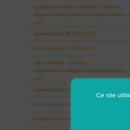
Auxiliaire de vie/aide à domicile - Locmaria-
Plouzané /Plougonvelin/Le Conquet/Trébabu - 
(H/F)
Auxiliaire de vie BEZIERS (H/F)
Aide à domicile PEZENAS (H/F)
Aide à domicile - CDD été -
Plourin/Brélès/Lanildut/Porspoder/Landunvez
(H/F)
Auxiliaire de vie PEZENAS (H/F)
Ce site util
Aide à domicile MARAUSSAN (H/F)
Auxiliaire de vie MARAUSSAN (H/F)