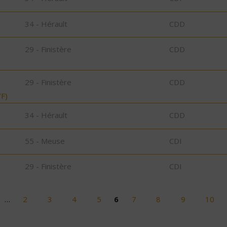
34 - Hérault
CDD
29 - Finistère
CDD
29 - Finistère
CDD
F)
34 - Hérault
CDD
55 - Meuse
CDI
29 - Finistère
CDI
…
2
3
4
5
6
7
8
9
10