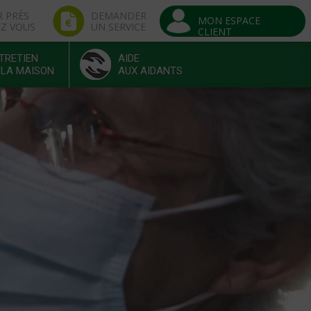
R PRÈS
DEMANDER
MON ESPACE
EZ VOUS
UN SERVICE
CLIENT
TRETIEN
AIDE
 LA MAISON
AUX AIDANTS