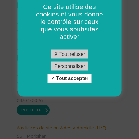
POSTULER
Ce site utilise des
cookies et vous donne
le contrôle sur ceux
Aides à domicile pour renfort été (H/F)
que vous souhaitez
56 - Morbihan
activer
CDD
29/04/2026
Tout refuser
POSTULER
Personnaliser
Aides à domicile emploi saisonnier (H/F)
Tout accepter
56 - Morbihan
CDD
29/04/2026
POSTULER
Auxiliaires de vie ou Aides à domicile (H/F)
56 - Morbihan