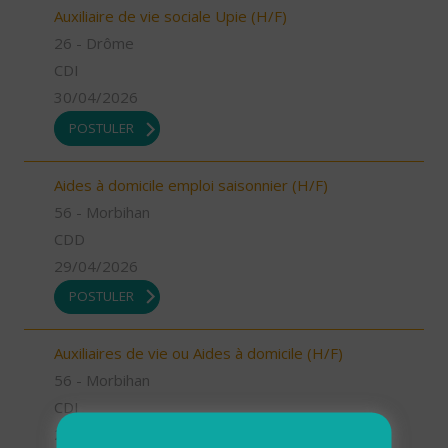
Auxiliaire de vie sociale Upie (H/F)
26 - Drôme
CDI
30/04/2026
POSTULER
Aides à domicile emploi saisonnier (H/F)
56 - Morbihan
CDD
29/04/2026
POSTULER
Auxiliaires de vie ou Aides à domicile (H/F)
56 - Morbihan
CDI
29/04/2026