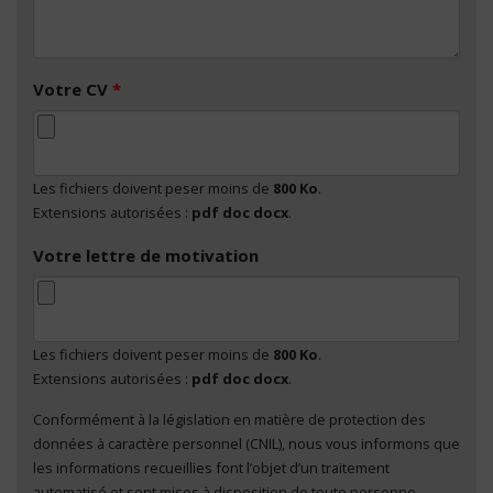
Votre CV
*
Les fichiers doivent peser moins de
800 Ko
.
Extensions autorisées :
pdf doc docx
.
Votre lettre de motivation
Les fichiers doivent peser moins de
800 Ko
.
Extensions autorisées :
pdf doc docx
.
Conformément à la législation en matière de protection des
En cliquant sur "Envoyer", je consens au traitement
données à caractère personnel (CNIL), nous vous informons que
de mes données à caractère personnel
*
les informations recueillies font l’objet d’un traitement
automatisé et sont mises à disposition de toute personne