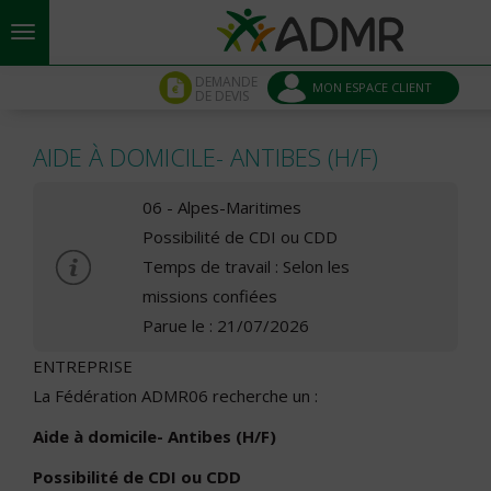
Aller au contenu principal
Panneau de gestion des cookies
DEMANDE
MON ESPACE CLIENT
DE DEVIS
AIDE À DOMICILE- ANTIBES (H/F)
06 - Alpes-Maritimes
Possibilité de CDI ou CDD
Temps de travail : Selon les
missions confiées
Parue le : 21/07/2026
ENTREPRISE
La Fédération ADMR06 recherche un :
Aide à domicile- Antibes (H/F)
Possibilité de CDI ou CDD