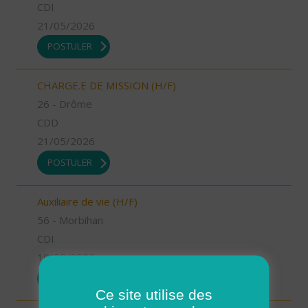
CDI
21/05/2026
POSTULER
CHARGE.E DE MISSION (H/F)
26 - Drôme
CDD
21/05/2026
POSTULER
Auxiliaire de vie (H/F)
56 - Morbihan
CDI
19/05/2026
POSTULER
Ce site utilise des