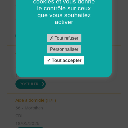
cookies et vous donne
Auxiliaire de vie (H/F)
le contrôle sur ceux
56 - Morbihan
que vous souhaitez
CDI
activer
19/05/2026
POSTULER
Tout refuser
Personnaliser
Auxiliaire de vie (H/F)
56 - Morbihan
Tout accepter
CDI
19/05/2026
POSTULER
Aide à domicile (H/F)
56 - Morbihan
CDI
18/05/2026